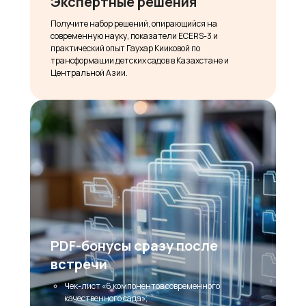
Экспертные решения
Получите набор решений, опирающийся на
современную науку, показатели ECERS-3 и
практический опыт Гаухар Кииковой по
трансформации детских садов в Казахстане и
Центральной Азии.
PDF-бонусы сразу после
встречи
Чек-лист «6 компонентов современного
качественного сада»;